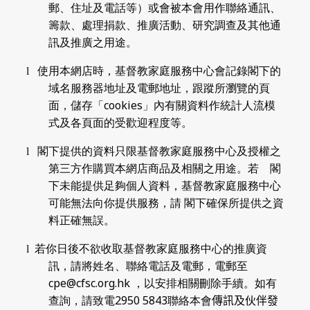
郵、住址及電話等）或會被本會用作聯絡通訊、
籌款、處理捐款、推廣活動、研究調查及其他通
訊及推廣之用途。
l
使用本網店時，
基督教家庭服務中心
會記錄閣下的
域名服務器地址及電郵地址，跟蹤所瀏覽的頁
cookies
面，儲存「
」內有關資料作統計人流模
式及各頁面的受歡迎程度等。
l
閣下提供的資料只限
基督教家庭服務中心
及授權之
第三方作購買本網店商品及相關之用途。若 閣
下未能提供足夠個人資料，
基督教家庭服務中心
可能無法向你提供服務，請 閣下確保所提供之資
料正確無誤。
l
若你日後不欲收取基督教家庭服務中心的推廣資
訊，請將姓名、聯絡電話及電郵，電郵至
cpe@cfsc.org.hk
，以安排相關刪除手續。如有
2950 5843
查詢，請致電
聯絡本會
傳訊及伙伴發