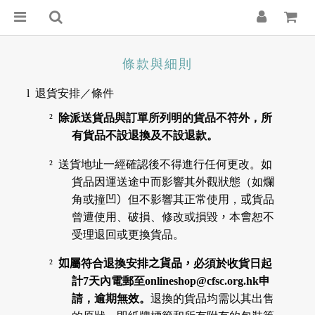
條款與細則
l
退貨安排／條件
²
除派送貨品與訂單所列明的貨品不符外，所
有貨品不設退換及
不設退款
。
²
送貨地址一經確認後不得進行任何更改。
如
貨品因運送途中而影響其外觀狀態（如爛
角或撞凹
）
但不影響其正常使用，
或
貨品
曾遭使用、破損、修改或損毀
，
本
會
恕不
受理退回或更換貨品。
²
如屬
符合退換安排
之貨品，
必須於收貨日起
計
7
天內電郵至
onlineshop@cfsc.org.hk
申
請，逾期無效。
退換的貨品均需以其出售