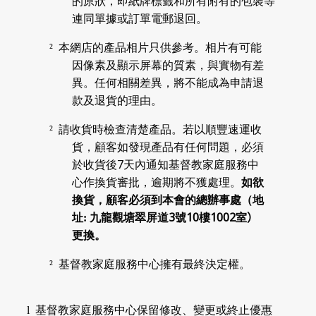
的原狀，即紙牌標籤和所有附有的包裝等
連同單據或訂單電郵退回。
²
本網店的產品相片只供參考。相片有可能
因像素及顯示屏幕的質素，與實物有差
異。任何相關差異，將不能成為申請退
款及退貨的理由。
²
請收貨時檢查清楚產品。若以順豐速運收
貨，顧客如發現產品有任何問題，必須
7
於收貨後
天內通知
基督教家庭服務中
心
作換貨審批，逾期將不獲處理。
如欲
換貨，顧客必須到本會的總辦事處（地
3
10
1002
址
:
九龍觀塘翠屏道
號
樓
室
）
更換。
²
基督教家庭服務中心
擁有最終決定權。
l
基督教家庭服務中心保留修改、變更或終止優惠