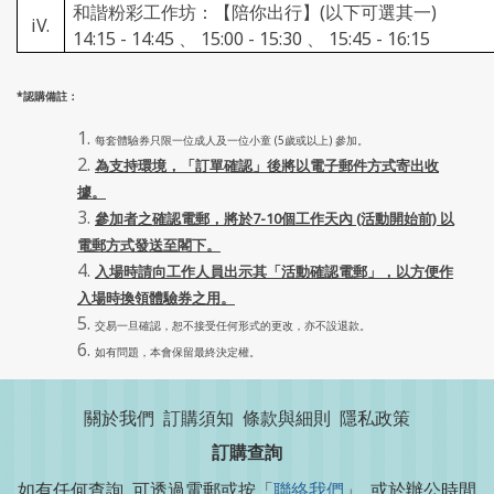
和諧粉彩工作坊：【陪你出行】(以下可選其一)
iV.
14:15 - 14:45 、 15:00 - 15:30 、 15:45 - 16:15
*認購備註：
每套體驗券只限一位成人及一位小童 (5歲或以上) 參加。
為支持環境，「訂單確認」後將以電子郵件方式寄出收
據。
參加者之確認電郵，將於7-10個工作天內 (活動開始前) 以
電郵方式發送至閣下。
入場時請向工作人員出示其「活動確認電郵」，以方便作
入場時換領體驗券之用。
交易一旦確認，恕不接受任何形式的更改，亦不設退款。
如有問題，本會保留最終決定權。
關於我們
訂購須知
條款與細則
隱私政策
訂購查詢
如有任何查詢, 可透過電郵或按「
聯絡我們
」, 或於辦公時間