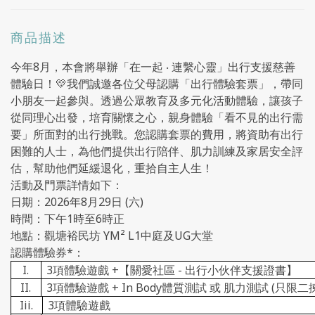
商品描述
今年8月，本會將舉辦「在一起 ‧ 連繫心靈」出行支援慈善
體驗日！💛我們誠邀各位父母認購「出行體驗套票」，帶同
小朋友一起參與。透過公眾教育及多元化活動體驗，讓孩子
從同理心出發，培育關懷之心，親身體驗「看不見的出行需
要」所面對的出行挑戰。您認購套票的費用，將資助有出行
困難的人士，為他們提供出行陪伴、肌力訓練及家居安全評
估，幫助他們延緩退化，重拾自主人生！
活動及門票詳情如下：
日期：2026年8月29日 (六)
時間：下午1時至6時正
地點：觀塘裕民坊 YM² L1中庭及UG大堂
認購體驗券*：
I.
3項體驗遊戲 +【關愛社區 - 出行小伙伴支援證書】
II.
3項體驗遊戲 + In Body體質測試 或 肌力測試 (只限二
Iii.
3項體驗遊戲