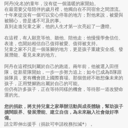
阿丹
(
化名
)
的童年，沒有從一個溫暖的家開始。
在最需要父母陪伴的歲月裡，他獨自在不同宿舍之間漂流。
十年來從沒有一個可以安心停靠的地方；對他來說，被愛與
被關心，曾是遙不可及的事。
直到走進兒童之家，他的人生才第一次亮起了一盞燈。
在這裡，有人願意等他、聽他、陪他走；他慢慢學會信任、
表達，也開始相信自己值得被愛、值得被支持。
兒童之家不只是一個落腳的地方，更是孩子重建安全感、發
展潛能、看見未來的地方。
阿丹在這裡找到屬於自己的跑道。兩年前，他被選入田徑
隊，從新星隊開始，一步一步努力追上；如今已成為
B
隊跟
操隊員，更有機會踏上國際賽場。那個曾經不敢想像未來的
孩子，正用雙腳跑出屬於自己的可能。
但仍有許多孩子，正在等待同樣的機會，等待那一道改變命
運的光。
您的捐款，將支持兒童之家舉辦活動與成長體驗，幫助孩子
擴闊眼界、發展潛能、建立自信，為未來融入社會做好準
備。
請立即伸出援手（捐款可申請稅務扣減
*
），