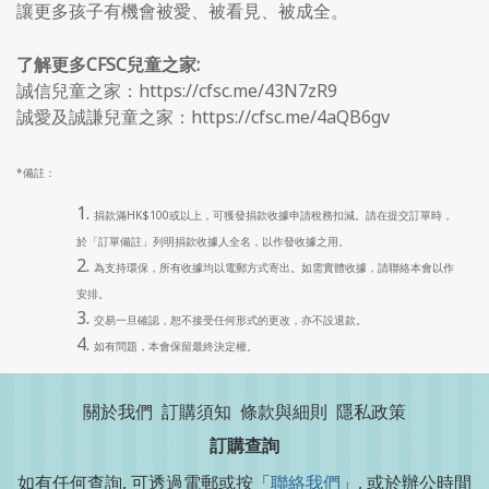
讓更多孩子有機會被愛、被看見、被成全。
了解更多CFSC兒童之家:
誠信兒童之家
：
https://cfsc.me/43N7zR9
誠愛及誠謙兒童之家：
https://cfsc.me/4aQB6gv
*備註：
捐款滿HK$100或以上，可獲發捐款收據申請稅務扣減。請在提交訂單時，
於「訂單備註」列明捐款收據人全名，以作發收據之用。
為支持環保，所有收據均以電郵方式寄出。如需實體收據，請聯絡本會以作
安排。
交易一旦確認，恕不接受任何形式的更改，亦不設退款。
如有問題，本會保留最終決定權。
關於我們
訂購須知
條款與細則
隱私政策
訂購查詢
如有任何查詢, 可透過電郵或按「
聯絡我們
」, 或於辦公時間